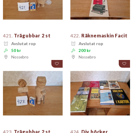
421.
Trägubbar 2 st
422.
Räknemaskin Facit
Avslutat rop
Avslutat rop
50 kr
200 kr
Nossebro
Nossebro
423.
Trägubbar 2 st
424.
Div böcker