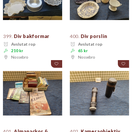
399.
Div bakformar
400.
Div porslin
Avslutat rop
Avslutat rop
210 kr
65 kr
Nossebro
Nossebro
401.
Almanackor &
402.
Kameraobjektiv