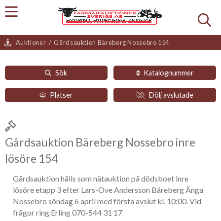
Auktioner
/
Gårdsauktion Bäreberg Nossebro 154
Sök
Katalognummer
Platser
Dölj avslutade
Gårdsauktion Bäreberg Nossebro inre
lösöre 154
Gårdsauktion hålls som nätauktion på dödsboet inre
lösöre etapp 3 efter Lars-Ove Andersson Bäreberg Änga
Nossebro söndag 6 april med första avslut kl. 10:00. Vid
frågor ring Erling 070-544 31 17