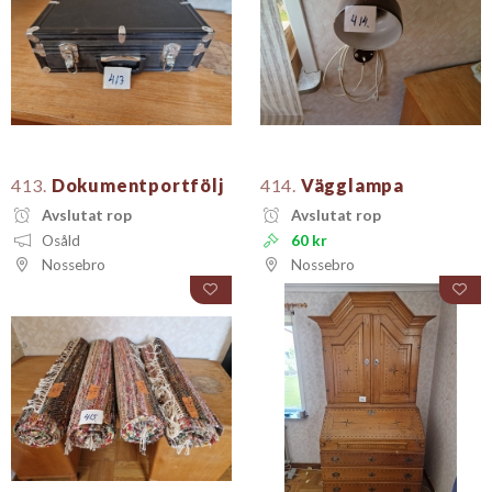
413.
Dokumentportfölj
414.
Vägglampa
Avslutat rop
Avslutat rop
Osåld
60 kr
Nossebro
Nossebro