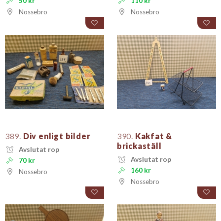
50 kr
110 kr
Nossebro
Nossebro
389.
Div enligt bilder
390.
Kakfat &
brickaställ
Avslutat rop
Avslutat rop
70 kr
160 kr
Nossebro
Nossebro