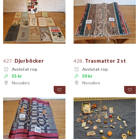
427.
Djurböcker
428.
Trasmattor 2 st
Avslutat rop
Avslutat rop
55 kr
50 kr
Nossebro
Nossebro