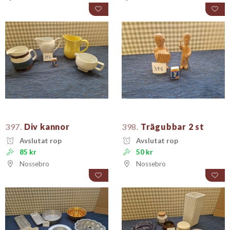
397.
Div kannor
398.
Trägubbar 2 st
Avslutat rop
Avslutat rop
85 kr
50 kr
Nossebro
Nossebro