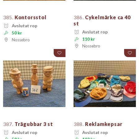
385.
Kontorsstol
386.
Cykelmärke ca 40
st
Avslutat rop
Avslutat rop
50 kr
110 kr
Nossebro
Nossebro
387.
Trägubbar 3 st
388.
Reklamkepsar
Avslutat rop
Avslutat rop