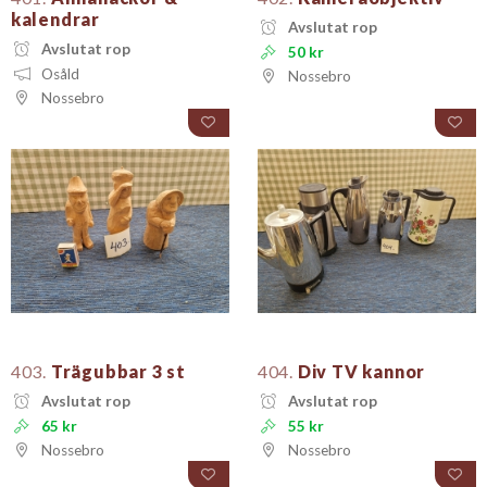
kalendrar
Avslutat rop
Avslutat rop
50 kr
Osåld
Nossebro
Nossebro
403.
Trägubbar 3 st
404.
Div TV kannor
Avslutat rop
Avslutat rop
65 kr
55 kr
Nossebro
Nossebro