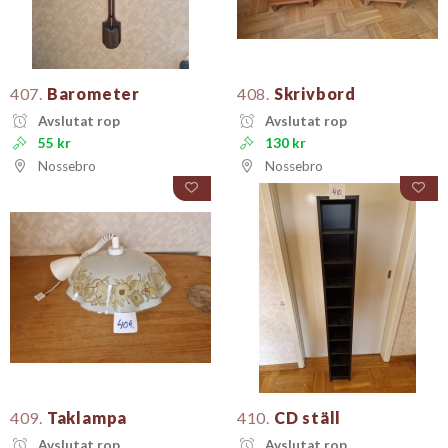
407.
Barometer
408.
Skrivbord
Avslutat rop
Avslutat rop
55 kr
130 kr
Nossebro
Nossebro
409.
Taklampa
410.
CD ställ
Avslutat rop
Avslutat rop