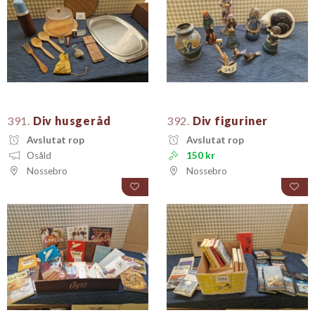
391.
Div husgeråd
392.
Div figuriner
Avslutat rop
Avslutat rop
Osåld
150 kr
Nossebro
Nossebro