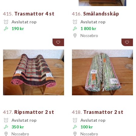
415.
Trasmattor 4 st
416.
Smålandsskåp
Avslutat rop
Avslutat rop
190 kr
1 800 kr
Nossebro
417.
Ripsmattor 2 st
418.
Trasmattor 2 st
Avslutat rop
Avslutat rop
350 kr
100 kr
Nossebro
Nossebro