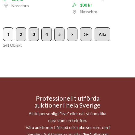
100 kr
Nossebro
Nossebro
1
2
3
4
5
>
≫
Alla
241 Objekt
Professionellt utförda
auktioner i hela Sverige
Alltid personligt "live" eller nät vi finns lika
nära som en telefon.
Våra auktioner hålls på olika platser runt om i
Sverige. Auktionerna är alltid "live" eller nät