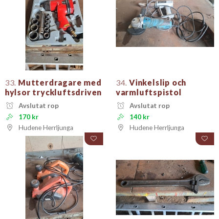
33.
Mutterdragare med
34.
Vinkelslip och
hylsor tryckluftsdriven
varmluftspistol
Avslutat rop
Avslutat rop
170 kr
140 kr
Hudene Herrljunga
Hudene Herrljunga