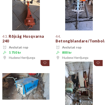
43.
Röjsåg Husqvarna
44.
240
Betongblandare/Tombol
Avslutat rop
Avslutat rop
1 750 kr
800 kr
Hudene Herrljunga
Hudene Herrljunga