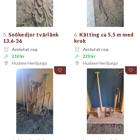
5.
Snökedjor tvärlänk
6.
Kätting ca 5,5 m med
13.6-36
krok
Avslutat rop
Avslutat rop
210 kr
220 kr
Hudene Herrljunga
Hudene Herrljunga