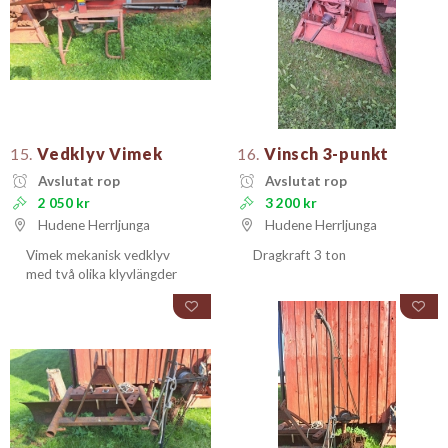
15.
Vedklyv Vimek
16.
Vinsch 3-punkt
Avslutat rop
Avslutat rop
2 050 kr
3 200 kr
Hudene Herrljunga
Hudene Herrljunga
Vimek mekanisk vedklyv
Dragkraft 3 ton
med två olika klyvlängder