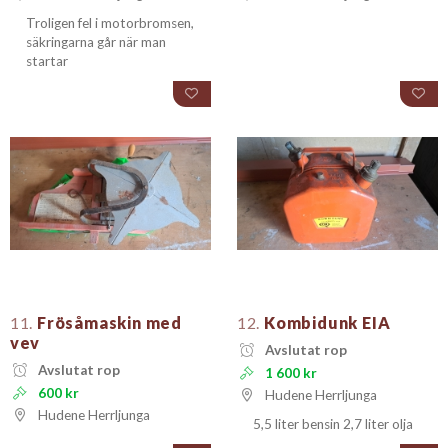
Troligen fel i motorbromsen,
säkringarna går när man
startar
11.
Frösåmaskin med
12.
Kombidunk EIA
vev
Avslutat rop
Avslutat rop
1 600 kr
600 kr
Hudene Herrljunga
Hudene Herrljunga
5,5 liter bensin 2,7 liter olja