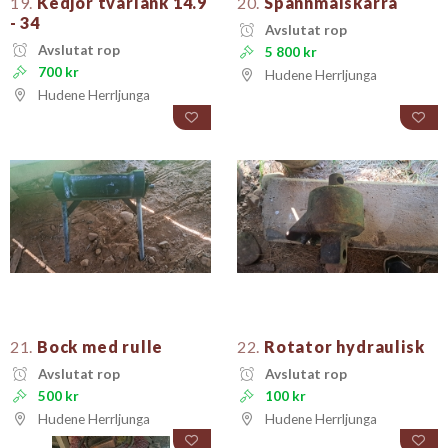
19.
Kedjor tvärlänk 14.9
20.
Spannmålskärra
- 34
Avslutat rop
Avslutat rop
5 800 kr
700 kr
Hudene Herrljunga
Hudene Herrljunga
21.
Bock med rulle
22.
Rotator hydraulisk
Avslutat rop
Avslutat rop
500 kr
100 kr
Hudene Herrljunga
Hudene Herrljunga