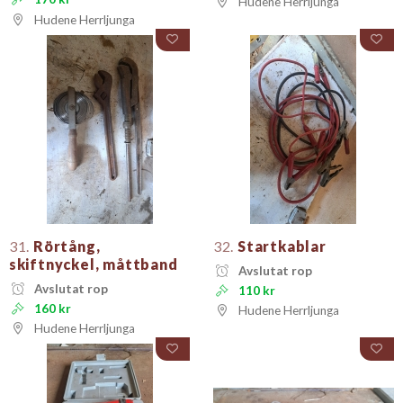
Hudene Herrljunga
Hudene Herrljunga
31.
Rörtång,
32.
Startkablar
skiftnyckel, måttband
Avslutat rop
Avslutat rop
110 kr
160 kr
Hudene Herrljunga
Hudene Herrljunga