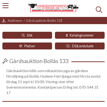
Auktioner
/
Gårdsauktion Bollås 133
Sök
Katalognummer
Platser
Dölj avslutade
Gårdsauktion Bollås 133
Gårdsauktion hålls som nätauktion pga av gårdens
försäljning på Bollås Hudene Herrljunga med första avslut
lördag 21 sept kl 10:00. Visning sker efter
överenskommelse. Kontaktperson Erling tel. 070-544 31
17