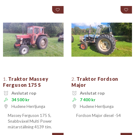
1.
Traktor Massey
2.
Traktor Fordson
Ferguson 175 S
Major
Avslutat rop
Avslutat rop
34 500 kr
7 400 kr
Hudene Herrljunga
Hudene Herrljunga
Massey Ferguson 175 S,
Fordson Major diesel -54
Snabbväxel Multi Power
mätarställning 4139 tim.