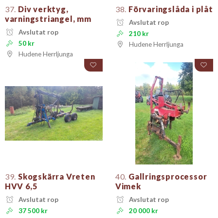
37.
Div verktyg,
38.
Förvaringslåda i plåt
varningstriangel, mm
Avslutat rop
Avslutat rop
210 kr
50 kr
Hudene Herrljunga
Hudene Herrljunga
39.
Skogskärra Vreten
40.
Gallringsprocessor
HVV 6,5
Vimek
Avslutat rop
Avslutat rop
37 500 kr
20 000 kr