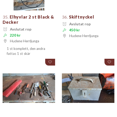
35.
Elhyvlar 2 st Black &
36.
Skiftnyckel
Decker
Avslutat rop
Avslutat rop
450 kr
220 kr
Hudene Herrljunga
Hudene Herrljunga
1 st komplett, den andra
fattas 1 st skär