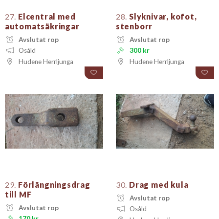
27.
Elcentral med
28.
Slyknivar, kofot,
automatsäkringar
stenborr
Avslutat rop
Avslutat rop
Osåld
300 kr
Hudene Herrljunga
Hudene Herrljunga
29.
Förlängningsdrag
30.
Drag med kula
till MF
Avslutat rop
Avslutat rop
Osåld
170 kr