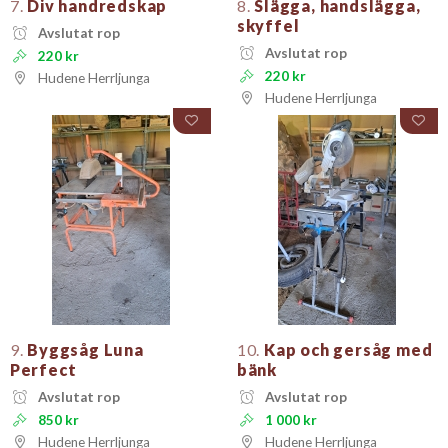
7.
Div handredskap
8.
Slägga, handslägga,
skyffel
Avslutat rop
Avslutat rop
220 kr
220 kr
Hudene Herrljunga
Hudene Herrljunga
9.
Byggsåg Luna
10.
Kap och gersåg med
Perfect
bänk
Avslutat rop
Avslutat rop
850 kr
1 000 kr
Hudene Herrljunga
Hudene Herrljunga