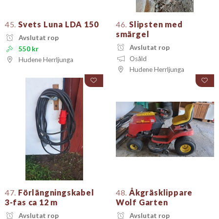
45.
Svets Luna LDA 150
46.
Slipsten med
smärgel
Avslutat rop
Avslutat rop
550 kr
Osåld
Hudene Herrljunga
Hudene Herrljunga
47.
Förlängningskabel
48.
Åkgräsklippare
3-fas ca 12 m
Wolf Garten
Avslutat rop
Avslutat rop