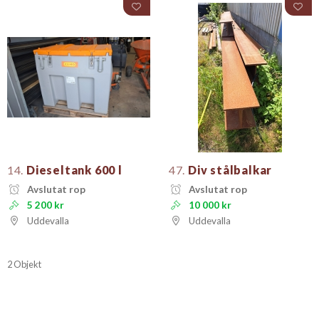
14.
Dieseltank 600 l
47.
Div stålbalkar
Avslutat rop
Avslutat rop
5 200 kr
10 000 kr
Uddevalla
Uddevalla
2 Objekt