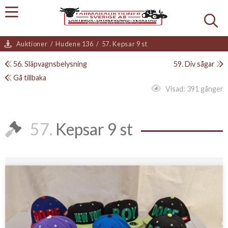
Auktioner
/
Hudene 136
/
57. Kepsar 9 st
56. Släpvagnsbelysning
59. Div sågar
Gå tillbaka
Visad:
391 gånger
57.
Kepsar 9 st