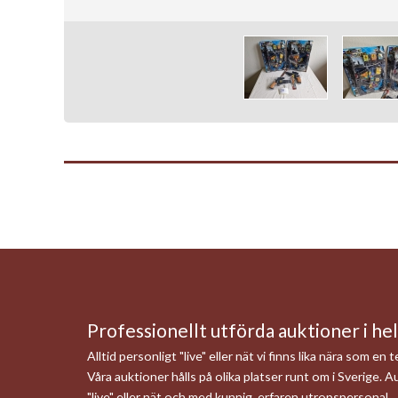
Professionellt utförda auktioner i he
Alltid personligt "live" eller nät vi finns lika nära som en 
Våra auktioner hålls på olika platser runt om i Sverige. Au
"live" eller nät och med kunnig, erfaren utropspersonal.