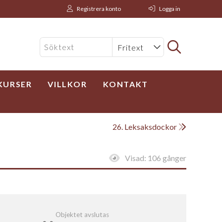
Registrera konto
Logga in
KURSER
VILLKOR
KONTAKT
26. Leksaksdockor
Visad:
106 gånger
Objektet avslutas