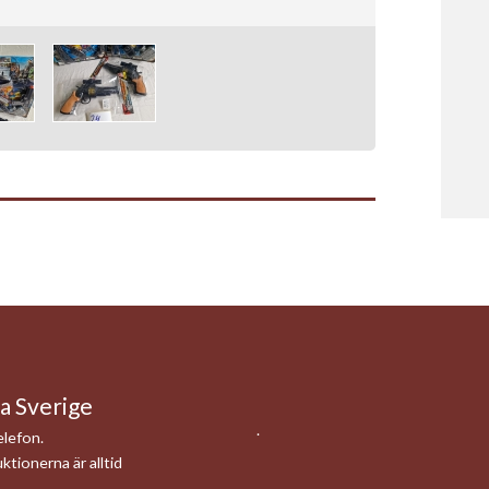
la Sverige
.
telefon.
ktionerna är alltid