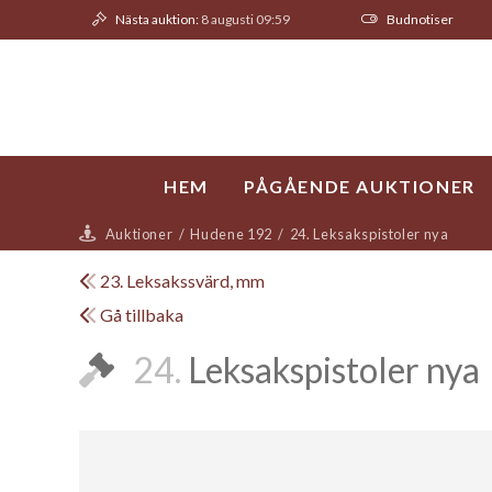
Nästa auktion:
8 augusti 09:59
Budnotiser
HEM
PÅGÅENDE AUKTIONER
Auktioner
/
Hudene 192
/
24. Leksakspistoler nya
23. Leksakssvärd, mm
Gå tillbaka
24.
Leksakspistoler nya