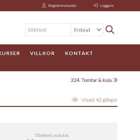
Registrera konto
Logga in
KURSER
VILLKOR
KONTAKT
224. Tomtar & kula
Visad:
42 gånger
Objektet avslutas