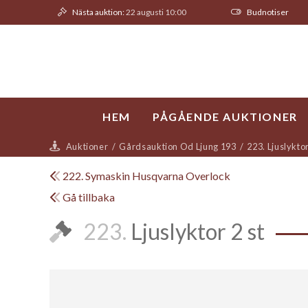
Nästa auktion:
22 augusti 10:00
Budnotiser
HEM
PÅGÅENDE AUKTIONER
Auktioner
/
Gårdsauktion Od Ljung 193
/
223. Ljuslyktor
222. Symaskin Husqvarna Overlock
Gå tillbaka
223.
Ljuslyktor 2 st