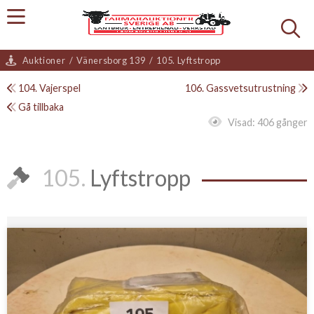
Auktioner
/
Vänersborg 139
/
105. Lyftstropp
104. Vajerspel
106. Gassvetsutrustning
Gå tillbaka
Visad:
406 gånger
105.
Lyftstropp