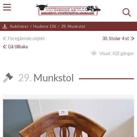
Auktioner
/
Hudene 136
/
29. Munkstol
Föregående objekt
30. Stolar 4 st
Gå tillbaka
Visad:
432 gånger
29.
Munkstol