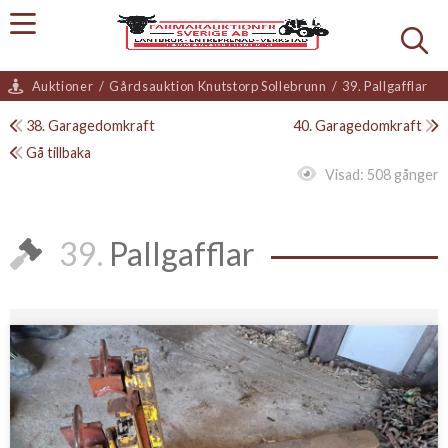
Auktioner
/
Gårdsauktion Knutstorp Sollebrunn
/
39. Pallgafflar
38. Garagedomkraft
40. Garagedomkraft
Gå tillbaka
Visad:
508 gånger
39.
Pallgafflar