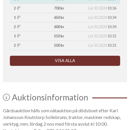
2
700 kr
Lör 02 2024
10:36
1
650 kr
Lör 02 2024
10:34
2
600 kr
Lör 02 2024
10:34
1
550 kr
Lör 02 2024
10:31
2
500 kr
Lör 02 2024
10:31
VISA ALLA
Auktionsinformation
Gårdsauktion hålls som nätauktion på dödsboet efter Karl
Johansson Knutstorp Sollebrunn, traktor, maskiner redskap,
verktyg, mm, lördag 2 nov med första avslut kl 10:00.