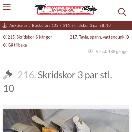
Auktioner
/
Bäckefors 135
/
216. Skridskor 3 par stl. 10
215. Skridskor & kängor
217. Tavla, spann, vattendunk
Gå tillbaka
Visad:
188 gånger
216.
Skridskor 3 par stl.
10