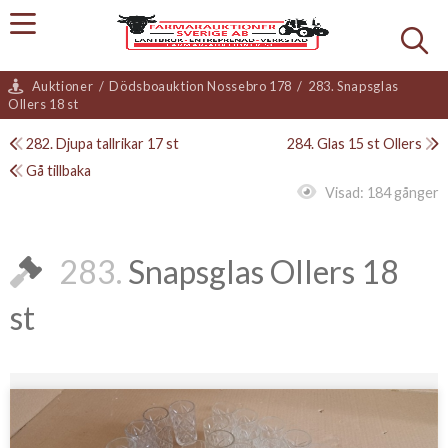
Auktioner
/
Dödsboauktion Nossebro 178
/
283. Snapsglas
Ollers 18 st
282. Djupa tallrikar 17 st
284. Glas 15 st Ollers
Gå tillbaka
Visad:
184 gånger
283.
Snapsglas Ollers 18
st