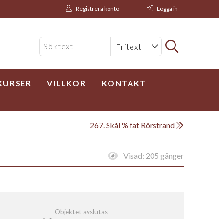
Registrera konto
Logga in
KURSER
VILLKOR
KONTAKT
267. Skål % fat Rörstrand
Visad:
205 gånger
Objektet avslutas