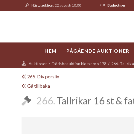
Nästa auktion:
22 augusti 10:00
Budnotiser
HEM
PÅGÅENDE AUKTIONER
Auktioner
/
Dödsboauktion Nossebro 178
/
266. Tallrika
265. Div porslin
Gå tillbaka
266.
Tallrikar 16 st & fa