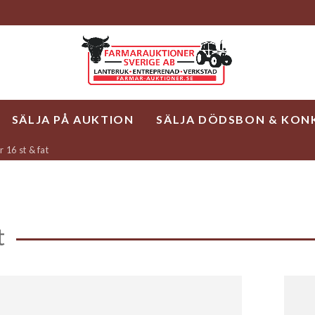
SÄLJA PÅ AUKTION
SÄLJA DÖDSBON & KON
r 16 st & fat
t