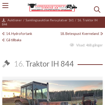
Auktioner
/
Samlingsauktion flera platser 161
/
16. Traktor IH
844
14. Hydrofortank
18. Betespust Kverneland
Gå tillbaka
Visad:
468 gånger
16.
Traktor IH 844