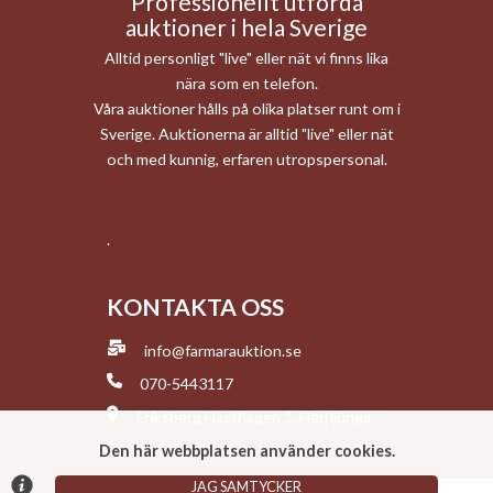
Professionellt utförda
auktioner i hela Sverige
Alltid personligt "live" eller nät vi finns lika
nära som en telefon.
Våra auktioner hålls på olika platser runt om i
Sverige. Auktionerna är alltid "live" eller nät
och med kunnig, erfaren utropspersonal.
.
KONTAKTA OSS
info@farmarauktion.se
070-5443117
Eriksberg Hästhagen 1, Herrljunga
Den här webbplatsen använder cookies.
JAG SAMTYCKER
© Argonova Auktionsplattform 2026