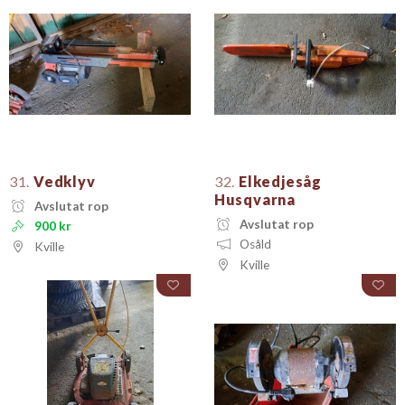
31.
Vedklyv
32.
Elkedjesåg
Husqvarna
Avslutat rop
Avslutat rop
900 kr
Osåld
Kville
Kville