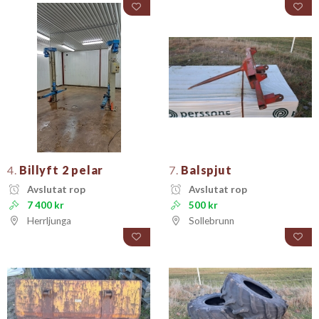
4.
Billyft 2 pelar
7.
Balspjut
Avslutat rop
Avslutat rop
7 400 kr
500 kr
Herrljunga
Sollebrunn