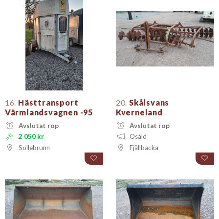
16.
Hästtransport
20.
Skålsvans
Värmlandsvagnen -95
Kverneland
Avslutat rop
Avslutat rop
2 050 kr
Osåld
Sollebrunn
Fjällbacka