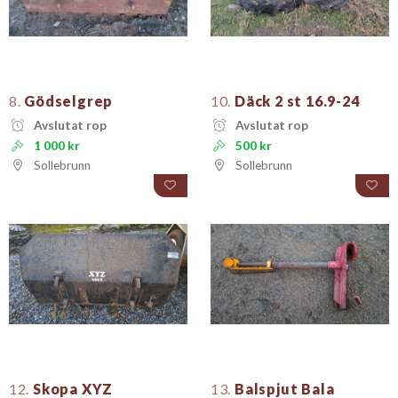
8.
Gödselgrep
10.
Däck 2 st 16.9-24
Avslutat rop
Avslutat rop
1 000 kr
500 kr
Sollebrunn
Sollebrunn
12.
Skopa XYZ
13.
Balspjut Bala