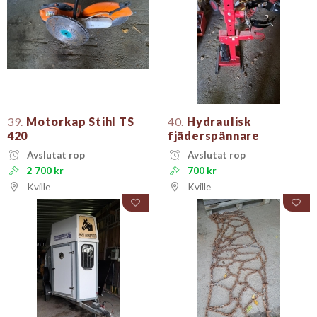
39.
Motorkap Stihl TS
40.
Hydraulisk
420
fjäderspännare
Avslutat rop
Avslutat rop
2 700 kr
700 kr
Kville
Kville