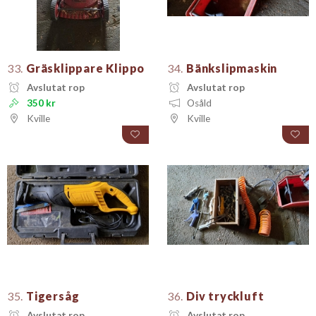
33.
Gräsklippare Klippo
34.
Bänkslipmaskin
Avslutat rop
Avslutat rop
350 kr
Osåld
Kville
Kville
35.
Tigersåg
36.
Div tryckluft
Avslutat rop
Avslutat rop