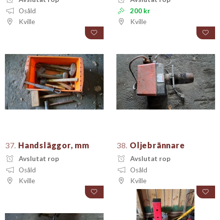
Osåld
200 kr
Kville
Kville
37.
Handsläggor, mm
38.
Oljebrännare
Avslutat rop
Avslutat rop
Osåld
Osåld
Kville
Kville