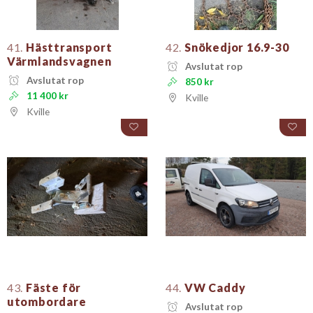
41.
Hästtransport
42.
Snökedjor 16.9-30
Värmlandsvagnen
Avslutat rop
Avslutat rop
850 kr
11 400 kr
Kville
Kville
43.
Fäste för
44.
VW Caddy
utombordare
Avslutat rop