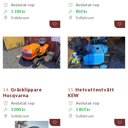
Avslutat rop
Avslutat rop
1 100 kr
850 kr
Sollebrunn
Sollebrunn
14.
Gräsklippare
15.
Hetvattentvätt
Husqvarna
KEW
Avslutat rop
Avslutat rop
3 000 kr
1 850 kr
Sollebrunn
Sollebrunn