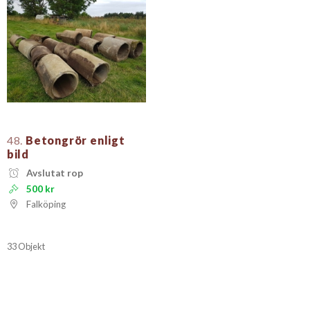
48.
Betongrör enligt
bild
Avslutat rop
500 kr
Falköping
33 Objekt