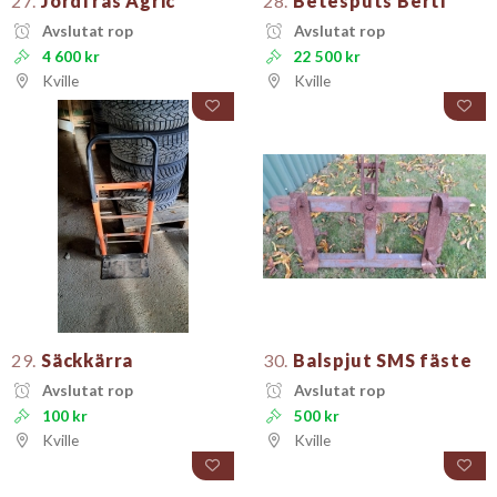
27.
Jordfräs Agric
28.
Betesputs Berti
Avslutat rop
Avslutat rop
4 600 kr
22 500 kr
Kville
Kville
29.
Säckkärra
30.
Balspjut SMS fäste
Avslutat rop
Avslutat rop
100 kr
500 kr
Kville
Kville