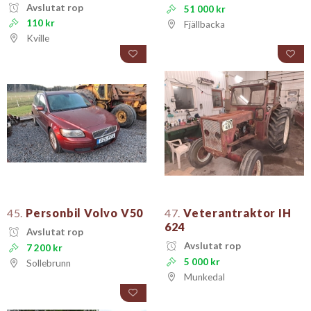
Avslutat rop
51 000 kr
110 kr
Fjällbacka
Kville
45.
Personbil Volvo V50
47.
Veterantraktor IH
624
Avslutat rop
Avslutat rop
7 200 kr
5 000 kr
Sollebrunn
Munkedal