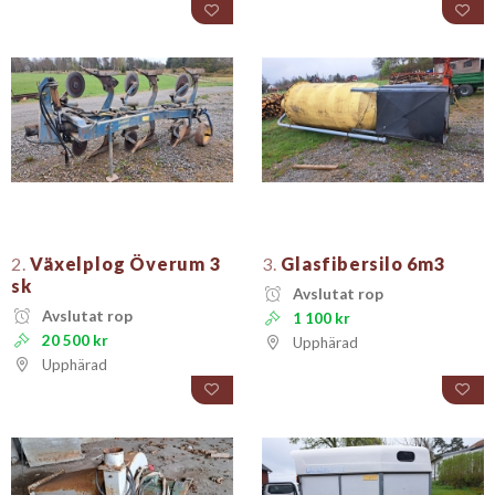
2.
Växelplog Överum 3
3.
Glasfibersilo 6m3
sk
Avslutat rop
Avslutat rop
1 100 kr
20 500 kr
Upphärad
Upphärad