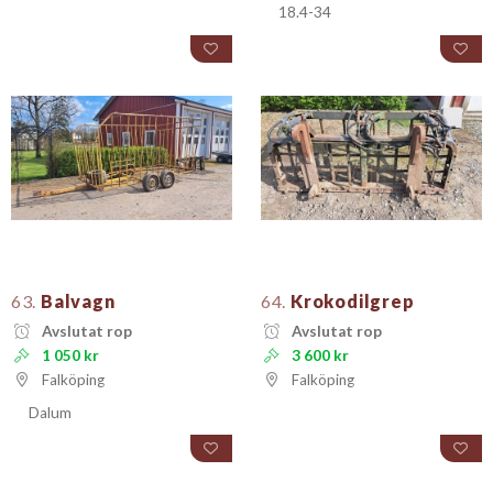
18.4-34
63.
Balvagn
64.
Krokodilgrep
Avslutat rop
Avslutat rop
1 050 kr
3 600 kr
Falköping
Falköping
Dalum