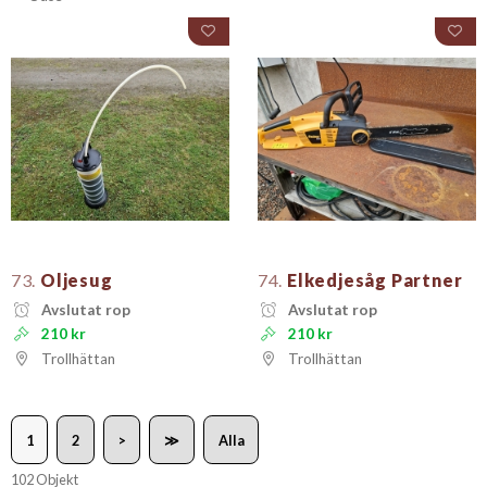
73.
Oljesug
74.
Elkedjesåg Partner
Avslutat rop
Avslutat rop
210 kr
210 kr
Trollhättan
Trollhättan
1
2
>
≫
Alla
102 Objekt