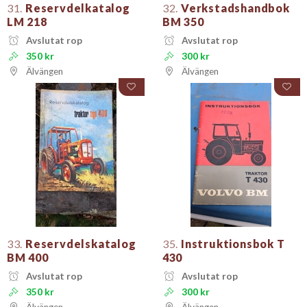
31.
Reservdelkatalog
32.
Verkstadshandbok
LM 218
BM 350
Avslutat rop
Avslutat rop
350 kr
300 kr
Älvängen
Älvängen
33.
Reservdelskatalog
35.
Instruktionsbok T
BM 400
430
Avslutat rop
Avslutat rop
350 kr
300 kr