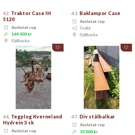
42.
Traktor Case IH
43.
Baklampor Case
5120
Avslutat rop
Avslutat rop
Osåld
164 000 kr
Fjällbacka
Fjällbacka
44.
Tegplog Kverneland
47.
Div stålbalkar
Hydrein 3 sk
Avslutat rop
Avslutat rop
10 000 kr