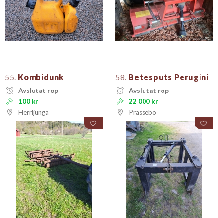
55.
Kombidunk
58.
Betesputs Perugini
Avslutat rop
Avslutat rop
100 kr
22 000 kr
Herrljunga
Prässebo