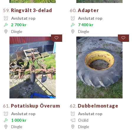
59.
Ringvält 3-delad
60.
Adapter
Avslutat rop
Avslutat rop
2 700 kr
7 400 kr
Dingle
Dingle
61.
Potatiskup Överum
62.
Dubbelmontage
Avslutat rop
Avslutat rop
1 000 kr
Osåld
Dingle
Dingle