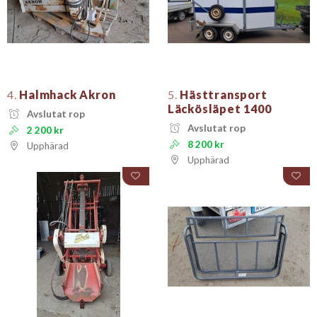
4.
Halmhack Akron
5.
Hästtransport
Läckösläpet 1400
Avslutat rop
Avslutat rop
2 200 kr
8 200 kr
Upphärad
Upphärad