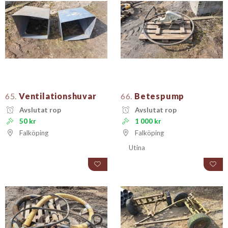
65.
Ventilationshuvar
66.
Betespump
Avslutat rop
Avslutat rop
50 kr
1 000 kr
Falköping
Falköping
Utina