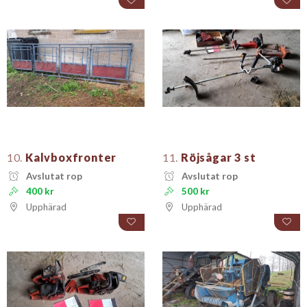
10.
Kalvboxfronter
11.
Röjsågar 3 st
Avslutat rop
Avslutat rop
400 kr
500 kr
Upphärad
Upphärad