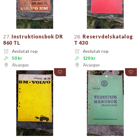
27.
Instruktionsbok DR
28.
Reservdelskatalog
860 TL
T 430
Avslutat rop
Avslutat rop
50 kr
120 kr
Älvängen
Älvängen