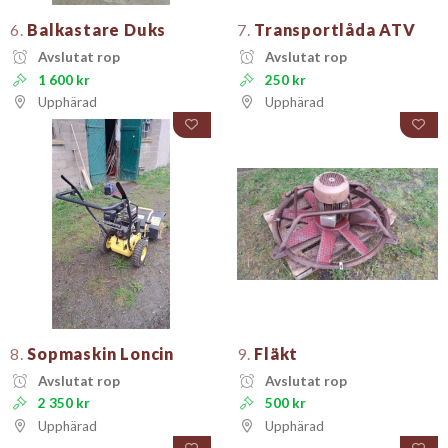
6.
Balkastare Duks
7.
Transportlåda ATV
Avslutat rop
Avslutat rop
1 600 kr
250 kr
Upphärad
Upphärad
8.
Sopmaskin Loncin
9.
Fläkt
Avslutat rop
Avslutat rop
2 350 kr
500 kr
Upphärad
Upphärad