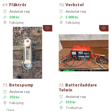
69.
Fläktrör
70.
Verkstol
Avslutat rop
Avslutat rop
500 kr
5 000 kr
Falköping
Falköping
71.
Betespump
72.
Batteriladdare
Telwin
Avslutat rop
Avslutat rop
750 kr
550 kr
Falköping
Trollhättan
Oase