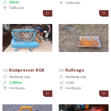
200 kr
Uddevalla
Fjällbacka
53.
Kompressor KGK
54.
Rullvagn
Avslutat rop
Avslutat rop
3 300 kr
Osåld
Herrljunga
Herrljunga