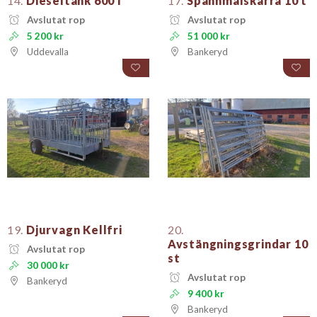
14.
Dieseltank 600 l
17.
Spannmålskärra 10 t
Avslutat rop
Avslutat rop
5 200 kr
51 000 kr
Uddevalla
Bankeryd
19.
Djurvagn Kellfri
20.
Avstängningsgrindar 10
Avslutat rop
st
30 000 kr
Avslutat rop
Bankeryd
9 400 kr
Bankeryd