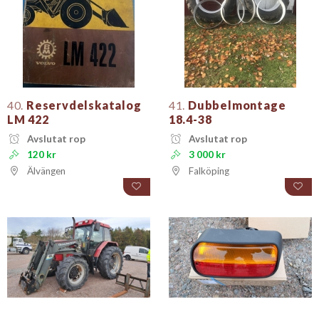
40.
Reservdelskatalog
41.
Dubbelmontage
LM 422
18.4-38
Avslutat rop
Avslutat rop
120 kr
3 000 kr
Älvängen
Falköping