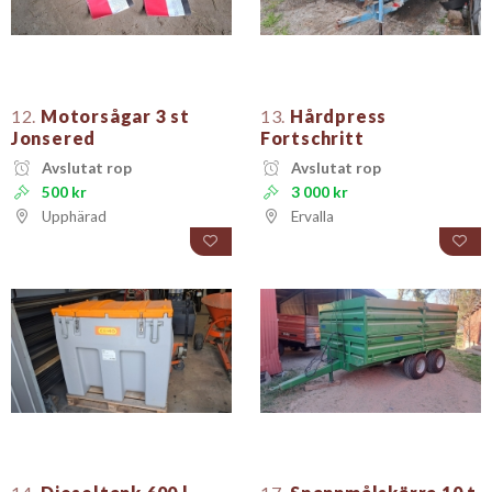
12.
Motorsågar 3 st
13.
Hårdpress
Jonsered
Fortschritt
Avslutat rop
Avslutat rop
500 kr
3 000 kr
Upphärad
Ervalla